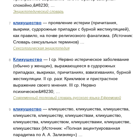
спокойно,&#8230; …
Энциклопедический словарь
кликушество
— проявление истерии (причитания,
7
выкрики, судорожные припадки с бурной жестикуляцией),
как правило, на почве религиозного фанатизма. (Источник:
Словарь сексуальных терминов) …
Сексологическая энциклопедия
Кликушество
— I ср. Нервно истерическое заболевание
8
(обычно у женщин), выражающееся в судорожных
припадках, выкриках, причитаниях, взвизгиваниях, бурной
жестикуляции. II ср. разг. Крикливое и пристрастное
выражение своего мнения. III ср. Нервно
психическое&#8230; …
Современный толковый словарь русского языка Ефремовой
кликушество
— кликушество, кликушества, кликушества,
9
кликушеств, кликушеству, кликушествам, кликушество,
кликушества, кликушеством, кликушествами, кликушестве,
кликушествах (Источник: «Полная акцентуированная
парадигма по А. А. Зализняку») …