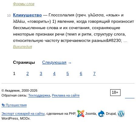
Формы слов
Кликушество
— Глоссолалия (греч. γλῶσσα, «язык» и
10
λᾰλέω, «говорить») 1) явление, когда говорящий произносит
бессмысленные слова и их сочетания, сохраняющие
некоторые признаки речи (темп и ритм, структуру слога,
относительную частоту встречаемости разных&#8230; …
Википедия
Страницы
Следующая
→
1
2
3
4
5
6
7
© Академик, 2000-2026
18+
Обратная связь:
Техподдержка
,
Реклама на сайте
👣 Путешествия
Экспорт словарей на сайты
, сделанные на PHP,
Joomla,
Drupal,
WordPress, MODx.