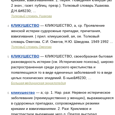
криками, взвизгиваниями. 2. перен. Поведения кликуши (во
2 знач.; газет. публиц. презр.). Толковый словарь Ушакова.
Д.Н.&#8230; …
Толковый словарь Ушакова
КЛИКУШЕСТВО
— КЛИКУШЕСТВО, а, ср. Проявление
4
женской истерии судорожные припадки, причитания,
взвизгивания. | прил. кликушеский, ая, ое. Толковый
словарь Ожегова. С.И. Ожегов, Н.Ю. Шведова. 1949 1992 …
Толковый словарь Ожегова
КЛИКУШЕСТВО
— КЛИКУШЕСТВО, своеобразная бытовая
5
разновидность истерии (см. Истерические психозы), широко
распространенная среди русского крестьянства и
появляющаяся то в виде единичных заболеваний то в виде
целых психических эпидемий. Б ные&#8230; …
Большая медицинская энциклопедия
кликушество
— а; ср. 1. Нар. разг. Нервное истерическое
6
заболевание (преимущественно у женщин), выражающееся
в судорожных припадках, сопровождаемых резкими
криками и взвизгиваниями. 2. Разг. Крикливое и
пристрастное выражение чего л. Оратор выступал